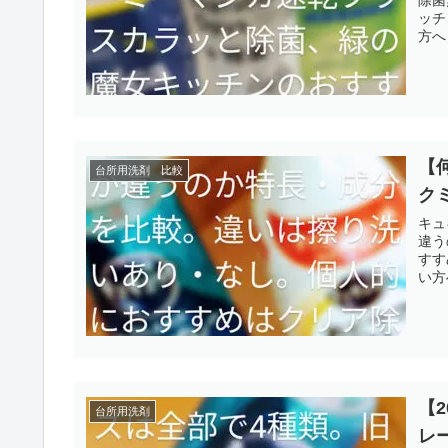
除菌
ッチ
方へ
【
台所用洗剤 比較
ク
キュ
違う
すす
い方
【
台所用洗剤
レ