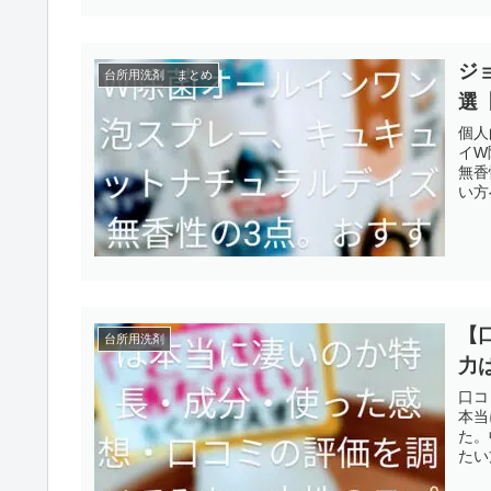
ジ
台所用洗剤 まとめ
選
個人
イW
無香
い方
【
台所用洗剤
力
口コ
本当
た。
たい