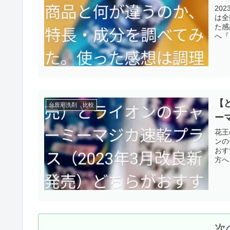
20
は全
た感
へ『
【
台所用洗剤 比較
ー
花王
ンの
おす
方へ
次