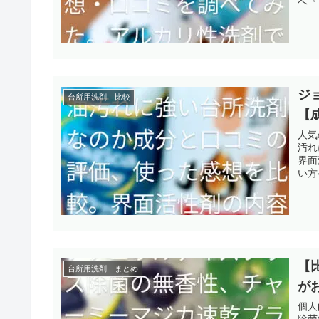
へ『
ジ
台所用洗剤 比較
【
人気
汚れ
界面
い方
【
台所用洗剤 まとめ
が
個人