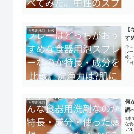
【
台所用洗剤 比較
す
キュ
レー
較。
『日
何
台所用洗剤
調
1本
な食
アル