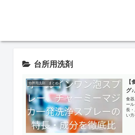
台所用洗剤
【
台所用洗剤 まとめ
グ
食器
ール
長・
い方