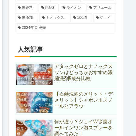
無香料
P＆G
ライオン
アリエール
無添加
ナノックス
100均
ジョイ
2024年 新発売
人気記事
アタックゼロとナノックス
ワンはどっちがおすすめ濃
縮洗剤⁉成分比較
【石鹸洗濯のメリット・デ
メリット】シャボン玉スノ
ールとアラウ
何が違う？ジョイW除菌オ
ールインワン泡スプレーを
調べてみた！