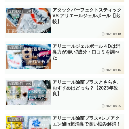
アタックパーフェクトスティック
洗濯用洗剤 比較
VS.アリエールジェルボール【比
較】
2023.09.18
アリエールジェルボール４Dは消
洗濯用洗剤
臭力が凄い⁉成分・口コミを調べ
た
2023.09.16
アリエール除菌プラスとさらさ、
洗濯用洗剤 比較
おすすめはどっち？【2023年改
良】
2023.08.25
アリエール除菌プラス×レノアク
洗濯用洗剤
エン酸in超消臭で臭い悩み解消！