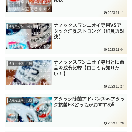
2023.11.11
ナノックスワンニオイ専用VSア
洗濯用洗剤 比較
タック消臭ストロング【消臭力対
決】
2023.11.04
ナノックスワンニオイ専用と旧商
洗濯用洗剤 比較
品を成分比較【口コミも知りた
い！】
2023.10.27
アタック除菌アドバンスvsアタッ
洗濯用洗剤 比較
ク抗菌EXどっちがおすすめ⁉
2023.10.20