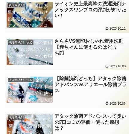
ライオン史上最高峰の洗濯洗剤ナ
洗濯用洗剤
ノックスワンプロの評判が知りた
い！
2023.10.11
さらさVS無印おしゃれ着用洗剤
洗濯用洗剤 比較
【赤ちゃんに使えるのはどっ
ち⁉】
2023.10.08
【除菌洗剤どっち】アタック除菌
洗濯用洗剤 比較
アドバンスvsアリエール除菌プラ
ス
2023.10.06
アタック除菌アドバンスって臭い
洗濯用洗剤
の⁉口コミの評価・使った感想
は？