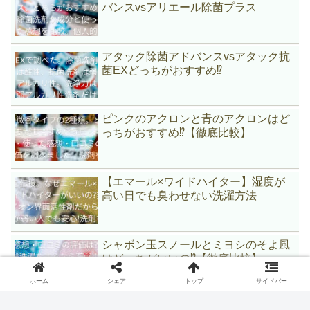
バンスvsアリエール除菌プラス
アタック除菌アドバンスvsアタック抗
菌EXどっちがおすすめ⁉
ピンクのアクロンと青のアクロンはど
っちがおすすめ⁉【徹底比較】
【エマール×ワイドハイター】湿度が
高い日でも臭わせない洗濯方法
シャボン玉スノールとミヨシのそよ風
はどっちがいいの⁉【徹底比較】
ホーム
シェア
トップ
サイドバー
『メリット・デメリット』ハーバルフ