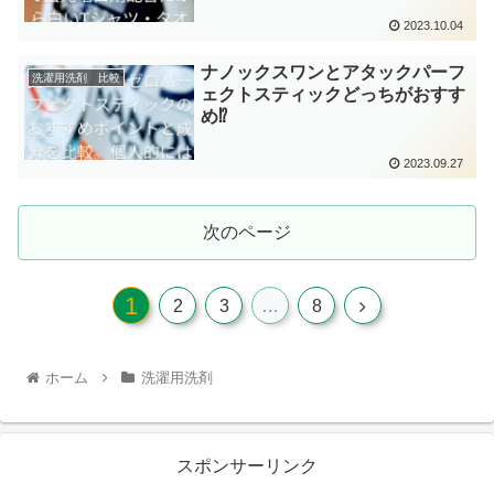
2023.10.04
ナノックスワンとアタックパーフ
洗濯用洗剤 比較
ェクトスティックどっちがおすす
め⁉
2023.09.27
次のページ
1
2
3
…
8
ホーム
洗濯用洗剤
スポンサーリンク