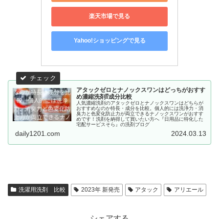
楽天市場で見る
Yahoo!ショッピングで見る
アタックゼロとナノックスワンはどっちがおすす
め濃縮洗剤⁉成分比較
人気濃縮洗剤のアタックゼロとナノックスワンはどちらが
おすすめなのか特長・成分を比較。個人的には洗浄力・消
臭力と色変化防止力が両立できるナノックスワンがおすす
めです！洗剤を納得して買いたい方へ『日用品に特化した
宅配サービスそら』の洗剤ブログ
daily1201.com
2024.03.13
洗濯用洗剤 比較
2023年 新発売
アタック
アリエール
シェアする