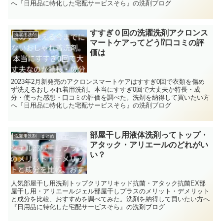
へ『日用品に特化した宅配サービスそら』の洗剤ブログ
すすぎ０回の洗濯洗剤アクロンス
洗濯用洗剤
マートケアってどう⁉口コミの評
価は
2023年2月新発売のアクロンスマートケアはすすぎ0回で衣類を傷め
ず洗えるおしゃれ着用洗剤。本当にすすぎ0回で大丈夫か特長・成
分・使った感想・口コミの評価を調べた。洗剤を納得して買いたい方
へ『日用品に特化した宅配サービスそら』の洗剤ブログ
部屋干し用液体洗剤ってトップ・
洗濯用洗剤 まとめ
アタック・アリエールのどれがい
い？
人気部屋干し用洗剤トップクリアリキッド抗菌・アタック抗菌EX部
屋干し用・アリエールジェル部屋干しプラスのメリット・デメリット
と成分を比較、おすすめを調べてみた。洗剤を納得して買いたい方へ
『日用品に特化した宅配サービスそら』の洗剤ブログ