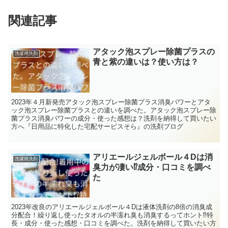
関連記事
アタック泡スプレー除菌プラスの
洗濯用洗剤
青と紫の違いは？使い方は？
2023年４月新発売アタック泡スプレー除菌プラス消臭パワーとアタ
ック泡スプレー除菌プラスとの違いを調べた。アタック泡スプレー除
菌プラス消臭パワーの成分・使った感想は？洗剤を納得して買いたい
方へ『日用品に特化した宅配サービスそら』の洗剤ブログ
アリエールジェルボール４Dは消
洗濯用洗剤
臭力が凄い⁉成分・口コミを調べ
た
2023年改良のアリエールジェルボール４Dは液体洗剤の8倍の消臭成
分配合！繰り返し使ったタオルの半濡れ臭も消臭するってホント⁉特
長・成分・使った感想・口コミを調べた。洗剤を納得して買いたい方