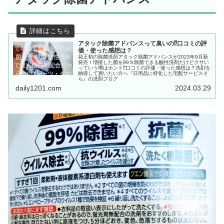
アタック除菌アドバンスって臭いの⁉口コミの評
価・使った感想は？
花王初の除菌洗剤アタック除菌アドバンスが2023年9月新
発売！増殖した菌を99％除菌できる酸性洗剤だけどクサい
っていう噂はホント⁉口コミの評価・使った感想は？洗剤を
納得して買いたい方へ『日用品に特化した宅配サービスそ
ら』の洗剤ブログ
daily1201.com
2024.03.29