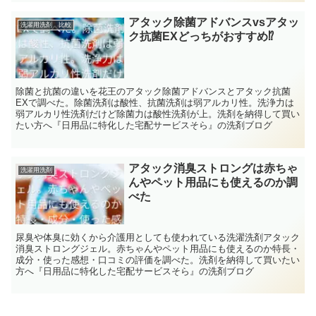
アタック除菌アドバンスvsアタッ
洗濯用洗剤 比較
ク抗菌EXどっちがおすすめ⁉
除菌と抗菌の違いを花王のアタック除菌アドバンスとアタック抗菌
EXで調べた。除菌洗剤は酸性、抗菌洗剤は弱アルカリ性。洗浄力は
弱アルカリ性洗剤だけど除菌力は酸性洗剤が上。洗剤を納得して買い
たい方へ『日用品に特化した宅配サービスそら』の洗剤ブログ
アタック消臭ストロングは赤ちゃ
洗濯用洗剤
んやペット用品にも使えるのか調
べた
尿臭や体臭に効くから介護用としても使われている洗濯洗剤アタック
消臭ストロングジェル。赤ちゃんやペット用品にも使えるのか特長・
成分・使った感想・口コミの評価を調べた。洗剤を納得して買いたい
方へ『日用品に特化した宅配サービスそら』の洗剤ブログ