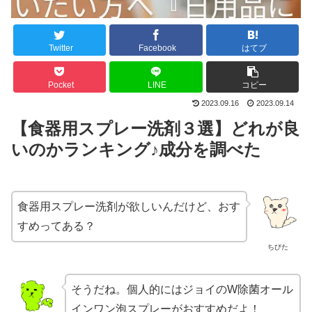
Twitter
Facebook
はてブ
Pocket
LINE
コピー
2023.09.16
2023.09.14
【食器用スプレー洗剤３選】どれが良
いのかランキング♪成分を調べた
食器用スプレー洗剤が欲しいんだけど、おす
すめってある？
ちびた
そうだね。個人的にはジョイのW除菌オール
インワン泡スプレーがおすすめだよ！