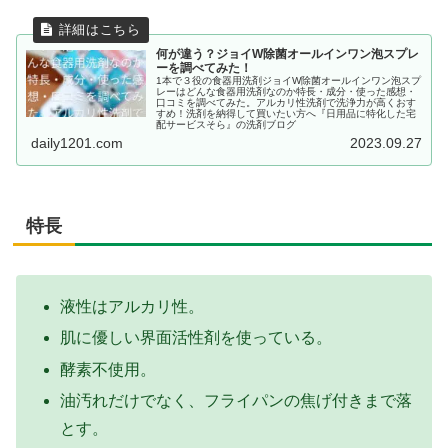
何が違う？ジョイW除菌オールインワン泡スプレ
ーを調べてみた！
1本で３役の食器用洗剤ジョイW除菌オールインワン泡スプ
レーはどんな食器用洗剤なのか特長・成分・使った感想・
口コミを調べてみた。アルカリ性洗剤で洗浄力が高くおす
すめ！洗剤を納得して買いたい方へ『日用品に特化した宅
配サービスそら』の洗剤ブログ
daily1201.com
2023.09.27
特長
液性はアルカリ性。
肌に優しい界面活性剤を使っている。
酵素不使用。
油汚れだけでなく、フライパンの焦げ付きまで落
とす。