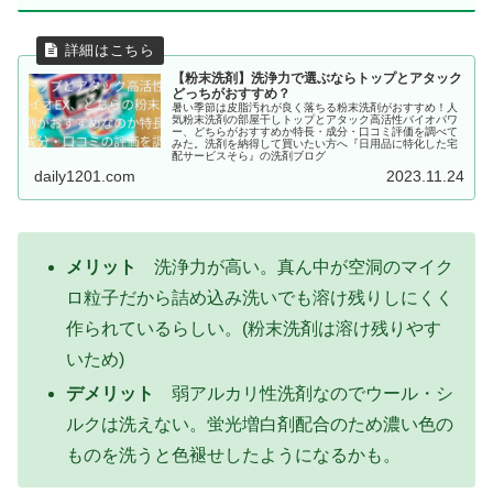
【粉末洗剤】洗浄力で選ぶならトップとアタック
どっちがおすすめ？
暑い季節は皮脂汚れが良く落ちる粉末洗剤がおすすめ！人
気粉末洗剤の部屋干しトップとアタック高活性バイオパワ
ー、どちらがおすすめか特長・成分・口コミ評価を調べて
みた。洗剤を納得して買いたい方へ『日用品に特化した宅
配サービスそら』の洗剤ブログ
daily1201.com
2023.11.24
メリット
洗浄力が高い。真ん中が空洞のマイク
ロ粒子だから詰め込み洗いでも溶け残りしにくく
作られているらしい。(粉末洗剤は溶け残りやす
いため)
デメリット
弱アルカリ性洗剤なのでウール・シ
ルクは洗えない。蛍光増白剤配合のため濃い色の
ものを洗うと色褪せしたようになるかも。