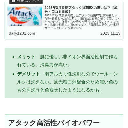
2023年3月改良アタック抗菌EXの違いは？【成
分・口コミ比較】
2023年3月改良新発売したアタック抗菌EXは何が変わっ
た⁉一番変わったのは匂い。旧商品は香料が強くて使いにく
かったけど、微香くらい香りが落ちついて使いやすくなっ
た！洗剤を納得して買いたい方へ『日用品に特化した宅配
サービスそら』の洗剤ブログ
daily1201.com
2023.11.19
メリット
肌に優しい非イオン界面活性剤で作ら
れている。消臭力が高い。
デメリット
弱アルカリ性洗剤なのでウール・シ
ルクは洗えない。蛍光増白剤配合のため濃い色の
ものを洗うと色褪せしたようになるかも。
アタック高活性バイオパワー