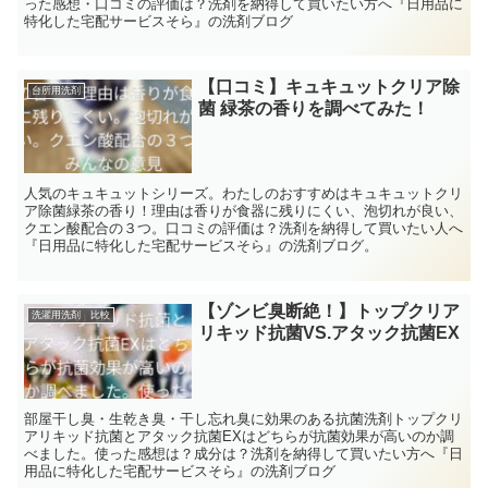
った感想・口コミの評価は？洗剤を納得して買いたい方へ『日用品に
特化した宅配サービスそら』の洗剤ブログ
【口コミ】キュキュットクリア除
台所用洗剤
菌 緑茶の香りを調べてみた！
人気のキュキュットシリーズ。わたしのおすすめはキュキュットクリ
ア除菌緑茶の香り！理由は香りが食器に残りにくい、泡切れが良い、
クエン酸配合の３つ。口コミの評価は？洗剤を納得して買いたい人へ
『日用品に特化した宅配サービスそら』の洗剤ブログ。
【ゾンビ臭断絶！】トップクリア
洗濯用洗剤 比較
リキッド抗菌VS.アタック抗菌EX
部屋干し臭・生乾き臭・干し忘れ臭に効果のある抗菌洗剤トップクリ
アリキッド抗菌とアタック抗菌EXはどちらが抗菌効果が高いのか調
べました。使った感想は？成分は？洗剤を納得して買いたい方へ『日
用品に特化した宅配サービスそら』の洗剤ブログ