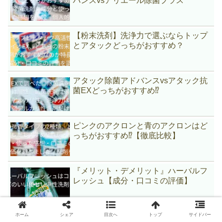
バンスvsアリエール除菌プラス
【粉末洗剤】洗浄力で選ぶならトップ
とアタックどっちがおすすめ？
アタック除菌アドバンスvsアタック抗
菌EXどっちがおすすめ⁉
ピンクのアクロンと青のアクロンはど
っちがおすすめ⁉【徹底比較】
『メリット・デメリット』ハーバルフ
レッシュ【成分・口コミの評価】
【エマール×ワイドハイター】湿度が
ホーム
シェア
目次へ
トップ
サイドバー