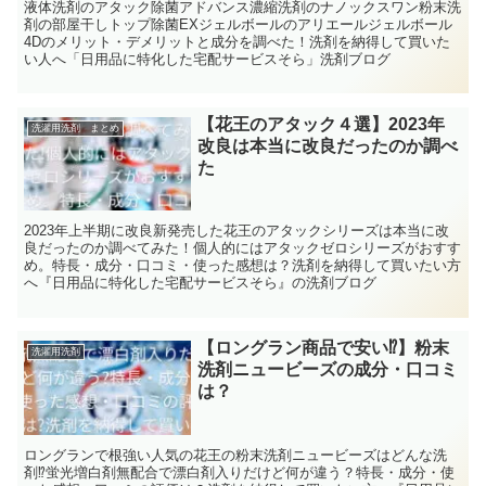
液体洗剤のアタック除菌アドバンス濃縮洗剤のナノックスワン粉末洗
剤の部屋干しトップ除菌EXジェルボールのアリエールジェルボール
4Dのメリット・デメリットと成分を調べた！洗剤を納得して買いた
い人へ「日用品に特化した宅配サービスそら」洗剤ブログ
【花王のアタック４選】2023年
洗濯用洗剤 まとめ
改良は本当に改良だったのか調べ
た
2023年上半期に改良新発売した花王のアタックシリーズは本当に改
良だったのか調べてみた！個人的にはアタックゼロシリーズがおすす
め。特長・成分・口コミ・使った感想は？洗剤を納得して買いたい方
へ『日用品に特化した宅配サービスそら』の洗剤ブログ
【ロングラン商品で安い⁉】粉末
洗濯用洗剤
洗剤ニュービーズの成分・口コミ
は？
ロングランで根強い人気の花王の粉末洗剤ニュービーズはどんな洗
剤⁉蛍光増白剤無配合で漂白剤入りだけど何が違う？特長・成分・使