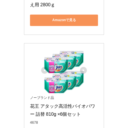
え用 2800ｇ
Amazonで見る
ノーブランド品
花王 アタック高活性バイオパワ
ー 詰替 810g ×6個セット
4678