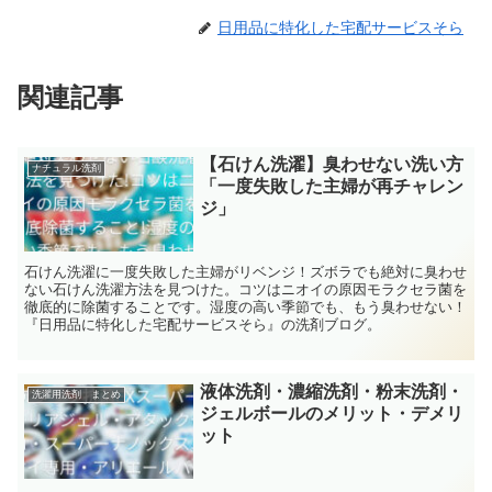
日用品に特化した宅配サービスそら
関連記事
【石けん洗濯】臭わせない洗い方
ナチュラル洗剤
「一度失敗した主婦が再チャレン
ジ」
石けん洗濯に一度失敗した主婦がリベンジ！ズボラでも絶対に臭わせ
ない石けん洗濯方法を見つけた。コツはニオイの原因モラクセラ菌を
徹底的に除菌することです。湿度の高い季節でも、もう臭わせない！
『日用品に特化した宅配サービスそら』の洗剤ブログ。
液体洗剤・濃縮洗剤・粉末洗剤・
洗濯用洗剤 まとめ
ジェルボールのメリット・デメリ
ット