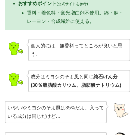
おすすめポイント
(公式サイト
を参考
)
香料・着色料・蛍光増白剤不使用。綿・麻・
レーヨン・合成繊維に使える。
個人的には、無香料ってところが良いと思
う。
成分はミヨシのそよ風と同じ
純石けん分
(30％脂肪酸カリウム、脂肪酸ナトリウム)
いやいやミヨシのそよ風は35%だよ。入って
いる成分は同じだけど…