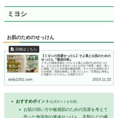
ミヨシ
お肌のためのせっけん
【ミヨシの洗濯せっけん】そよ風とお肌のための
せっけん『徹底比較』
ミヨシの液体洗濯せっけんそよ風とお肌のためのせっけ
ん。どちらがおすすめせっけんなのか？特長・成分・使っ
た感想・口コミの評価を徹底比較。サトウキビ由来のボト
ルを使用。洗剤を納得して買いたい人へ『日用品に特化し
た宅配サービスそら』の洗剤ブログ
daily1201.com
2023.11.22
おすすめポイント
(公式サイトを引用)
お肌の弱い方や敏感肌のための洗濯を考えて
作った無添加の液体せっけん。衣類などの繊