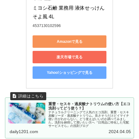
ミヨシ石鹸 業務用 液体せっけん 
そよ風 4L
4537130102596
Amazonで見る
楽天市場で見る
Yahoo!ショッピングで見る
重曹・セスキ・過炭酸ナトリウムの使い方【エコ
洗剤ってどう使う？】
ナチュラルクリーニングで人気のエコ洗剤、重曹・セスキ
炭酸ソーダ・過炭酸ナトリウム。良さそうだけどイマイチ
使い方がわからない。どう使えばいいのか調べてみまし
た。洗剤を納得して買いたい方へ『日用品に特化した宅配
サービスそら』の洗剤ブログ
daily1201.com
2024.04.05