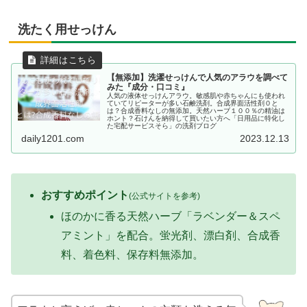
洗たく用せっけん
【無添加】洗濯せっけんで人気のアラウを調べて
みた『成分・口コミ』
人気の液体せっけんアラウ。敏感肌や赤ちゃんにも使われ
ていてリピーターが多い石鹸洗剤。合成界面活性剤０と
は？合成香料なしの無添加。天然ハーブ１００％の精油は
ホント？石けんを納得して買いたい方へ「日用品に特化し
た宅配サービスそら」の洗剤ブログ
daily1201.com
2023.12.13
おすすめポイント
(公式サイトを参考)
ほのかに香る天然ハーブ「ラベンダー＆スペ
アミント」を配合。蛍光剤、漂白剤、合成香
料、着色料、保存料無添加。