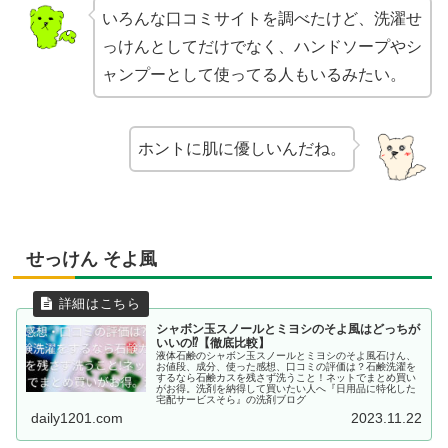
いろんな口コミサイトを調べたけど、洗濯せ
っけんとしてだけでなく、ハンドソープやシ
ャンプーとして使ってる人もいるみたい。
ホントに肌に優しいんだね。
せっけん そよ風
シャボン玉スノールとミヨシのそよ風はどっちが
いいの⁉【徹底比較】
液体石鹸のシャボン玉スノールとミヨシのそよ風石けん、
お値段、成分、使った感想、口コミの評価は？石鹸洗濯を
するなら石鹸カスを残さず洗うこと！ネットでまとめ買い
がお得。洗剤を納得して買いたい人へ『日用品に特化した
宅配サービスそら』の洗剤ブログ
daily1201.com
2023.11.22